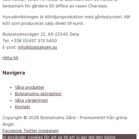
betesmark för gårdens 50 biffkor av rasen Charolais.
Huvudinriktningen är köttdjursproduktion med gårdsstyckeri. Allt
kött som produceras säljs direkt till kund.
Bolstaholmsvägen 22, AX-22340 Geta
Tel: +358 (0)457 313 5400
E-post:
info@bolstaholm.ax
Hitta hit
Navigera
Våra produkter
Bolstaholms skördefest
Våra värderingar
Kontakt
Copyright © 2026 Bolstaholms Gård - Premiumkött från gröna
ängar.
Facebook
Twitter
Instagram
Vi använder cookies för att se till att vi ger dig den bästa