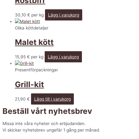
Rostbiff
30,10
€
per kg
Lägg i varukorg
Olika köttdetaljer
Malet kött
15,95
€
per kg
Lägg i varukorg
Presentförpackningar
Grill-kit
21,90
€
Lägg till i varukorg
Beställ vårt nyhetsbrev
Missa inte våra nyheter och erbjudanden.
Vi skickar nyhetsbrev ungefär 1 gång per månad.