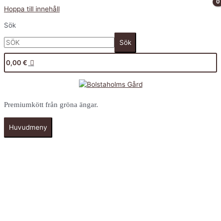
Hoppa till innehåll
Sök
Sök
0,00
€
Premiumkött från gröna ängar.
Huvudmeny